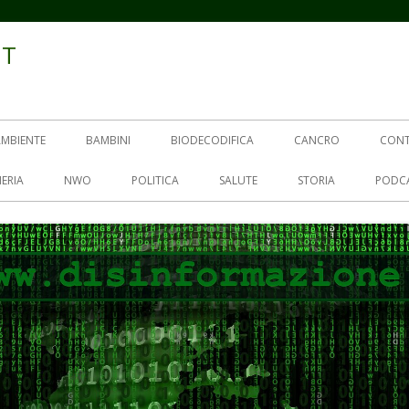
IT
AMBIENTE
BAMBINI
BIODECODIFICA
CANCRO
CON
ERIA
NWO
POLITICA
SALUTE
STORIA
PODC