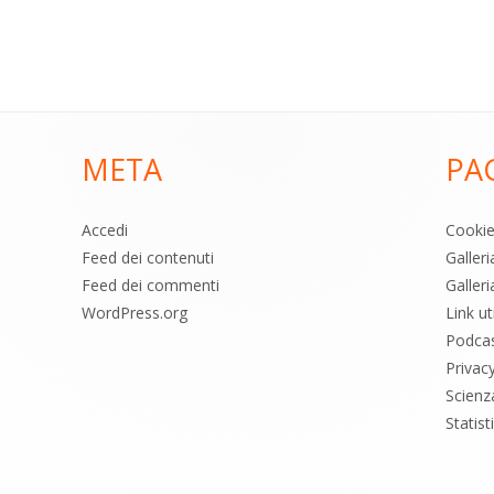
META
PA
Accedi
Cooki
Feed dei contenuti
Galler
Feed dei commenti
Galleri
WordPress.org
Link uti
Podca
Privac
Scienz
Statis