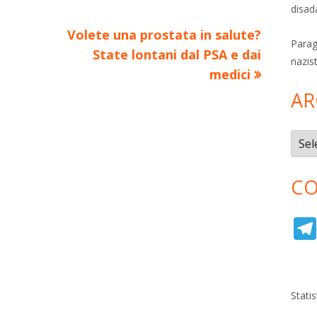
vi
ra
estra
disad
di
Nuovo
Volete una prostata in salute?
Parag
articolo:
State lontani dal PSA e dai
nazis
medici
AR
Archi
CO
Stati