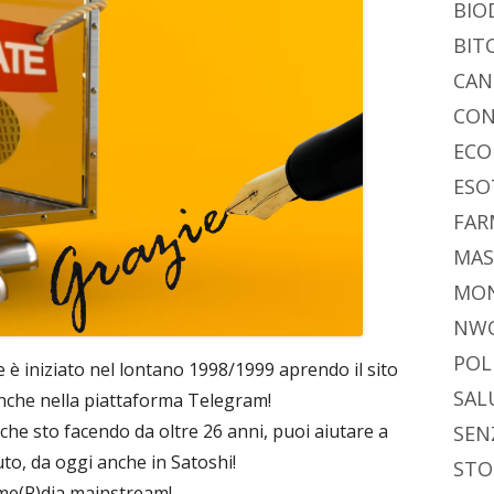
di
BIO
BIT
CAN
CON
ECO
ESO
FAR
MAS
MO
NW
POL
è iniziato nel lontano 1998/1999 aprendo il sito
SAL
anche nella piattaforma Telegram!
 che sto facendo da oltre 26 anni, puoi aiutare a
SEN
to, da oggi anche in Satoshi!
STO
i me(R)dia mainstream!