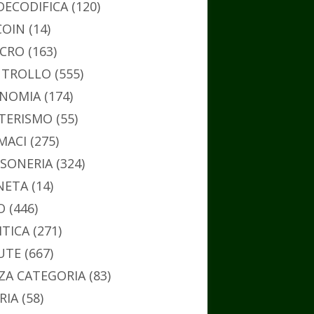
DECODIFICA
(120)
COIN
(14)
CRO
(163)
TROLLO
(555)
NOMIA
(174)
TERISMO
(55)
MACI
(275)
SONERIA
(324)
NETA
(14)
O
(446)
ITICA
(271)
UTE
(667)
ZA CATEGORIA
(83)
RIA
(58)