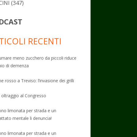
CINI
(347)
DCAST
TICOLI RECENTI
mare meno zucchero da piccoli riduce
schio di demenza
e rosso a Treviso: l’invasione dei grilli
: oltraggio al Congresso
no limonata per strada e un
attato mentale li denuncia!
no limonata per strada e un