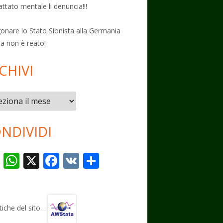
attato mentale li denuncia!!!
onare lo Stato Sionista alla Germania
ta non è reato!
CHIVI
vi
NDIVIDI
T
W
X
F
V
C
el
h
ac
K
o
e
at
e
n
gr
s
b
di
stiche del sito…