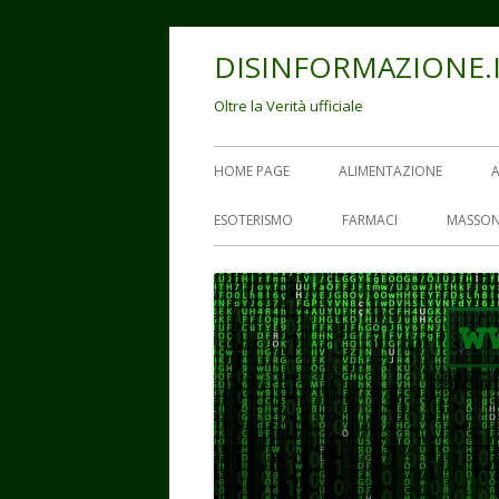
Vai
DISINFORMAZIONE.
al
contenuto
Oltre la Verità ufficiale
Menu
HOME PAGE
ALIMENTAZIONE
principale
ESOTERISMO
FARMACI
MASSON