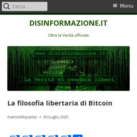
Ricerca
Menu
Menu
per:
principale
Vai
DISINFORMAZIONE.IT
al
contenuto
Oltre la Verità ufficiale
La filosofia libertaria di Bitcoin
Autore
Pubblicato
marceellopamio
30 Luglio 2025