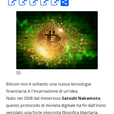
C
Apre
Apre
Apre
Apre
Apre
o
in
in
in
in
in
n
una
una
una
una
una
di
nuova
nuova
nuova
nuova
nuova
vi
finestra
finestra
finestra
finestra
finestra
di
55
Bitcoin non è soltanto una nuova tecnologia
finanziaria; è l'incarnazione di un'idea.
Nato nel 2008 dal misterioso
Satoshi Nakamoto
,
questo protocollo di moneta digitale ha fin dall'inizio
veicolato una forte impronta filosofica libertaria.