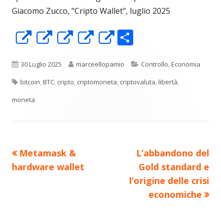
Giacomo Zucco, "Cripto Wallet", luglio 2025
C
Apre
Apre
Apre
Apre
Apre
o
in
in
in
in
in
n
una
una
una
una
una
Pubblicato
Autore
Categorie
30 Luglio 2025
marceellopamio
Controllo
,
Economia
di
nuova
nuova
nuova
nuova
nuova
Tag
bitcoin
,
BTC
,
cripto
,
criptomoneta
,
criptovaluta
,
libertà
,
vi
finestra
finestra
finestra
finestra
finestra
moneta
di
Precedente
Nuovo
Metamask &
L’abbandono del
Navigazione
articolo:
articolo:
hardware wallet
Gold standard e
articoli
l’origine delle crisi
economiche