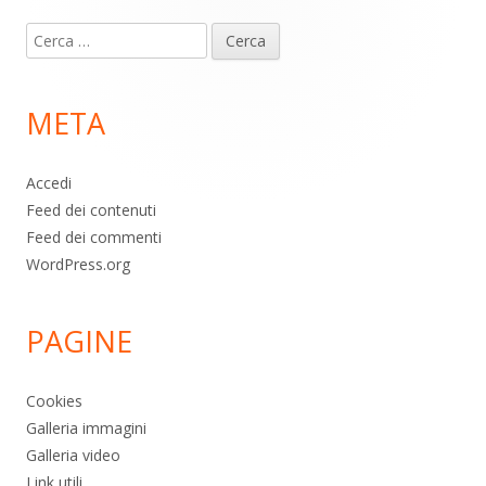
Contenuto
Ricerca
piè
per:
di
META
pagina
Accedi
Feed dei contenuti
Feed dei commenti
WordPress.org
PAGINE
Cookies
Galleria immagini
Galleria video
Link utili