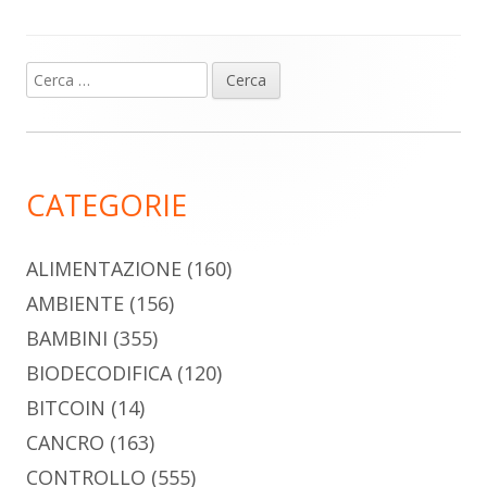
Ricerca
Barra
per:
laterale
principale
CATEGORIE
ALIMENTAZIONE
(160)
AMBIENTE
(156)
BAMBINI
(355)
BIODECODIFICA
(120)
BITCOIN
(14)
CANCRO
(163)
CONTROLLO
(555)