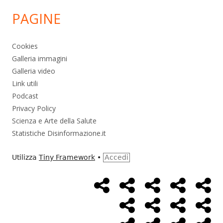
PAGINE
Cookies
Galleria immagini
Galleria video
Link utili
Podcast
Privacy Policy
Scienza e Arte della Salute
Statistiche Disinformazione.it
Utilizza
Tiny Framework
•
Accedi
Home
Alimentazione
Ambiente
Bambini
Bio
Menù
Page
social
Cancro
Controllo
Economia
Eso
link
Farmaci
Massoneria
NWO
Poli