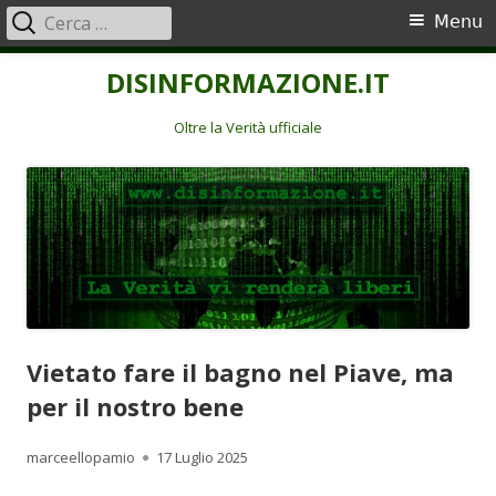
Ricerca
Menu
Menu
per:
principale
Vai
DISINFORMAZIONE.IT
al
contenuto
Oltre la Verità ufficiale
Vietato fare il bagno nel Piave, ma
per il nostro bene
Autore
Pubblicato
marceellopamio
17 Luglio 2025