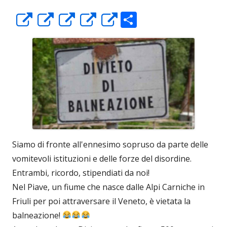
C
Apre
Apre
Apre
Apre
Apre
o
in
in
in
in
in
n
una
una
una
una
una
di
nuova
nuova
nuova
nuova
nuova
vi
finestra
finestra
finestra
finestra
finestra
di
Siamo di fronte all'ennesimo sopruso da parte delle
vomitevoli istituzioni e delle forze del disordine.
Entrambi, ricordo, stipendiati da noi!
Nel Piave, un fiume che nasce dalle Alpi Carniche in
Friuli per poi attraversare il Veneto, è vietata la
balneazione!