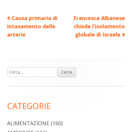
di
Precedente
Nuovo
Causa primaria di
Francesca Albanese
Navigazione
articolo:
articolo:
intasamento delle
chiede l’isolamento
articoli
arterie
globale di Israele
Ricerca
Barra
per:
laterale
principale
CATEGORIE
ALIMENTAZIONE
(160)