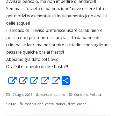
avvisi di pericolo, ma non impedire di andarci!!!!
Semmai il "divieto di balneazione" deve essere fatto
per motivi documentati di inquinamento (con analisi
delle acque)!
Il sindaco di Treviso preferisce usare carabinieri e
polizia non per tenere sicura la città da bande di
criminali e ladri ma per punire i cittadini che vogliono
passare qualche ora al fresco!
Abbiamo già dato col Covid.
Ora è il momento di dire basta!!!!
C
Apre
Apre
Apre
Apre
Apre
o
in
in
in
in
in
n
una
una
una
una
una
Pubblicato
Autore
Categorie
17 Luglio 2025
marceellopamio
Controllo
,
Politica
,
di
nuova
nuova
nuova
nuova
nuova
Tag
Salute
costituzione
,
costituzioneù
,
diritti
,
divieti
vi
finestra
finestra
finestra
finestra
finestra