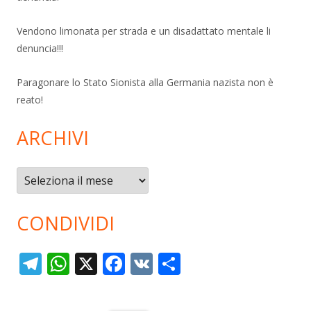
Vendono limonata per strada e un disadattato mentale li
denuncia!!!
Paragonare lo Stato Sionista alla Germania nazista non è
reato!
ARCHIVI
Archivi
CONDIVIDI
T
W
X
F
V
C
el
h
ac
K
o
e
at
e
n