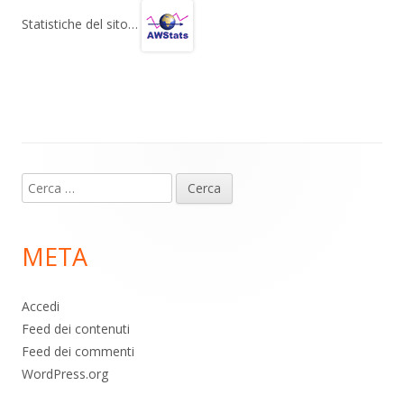
gr
s
b
di
Statistiche del sito…
a
A
o
vi
m
p
o
di
p
k
Contenuto
Ricerca
piè
per:
di
META
pagina
Accedi
Feed dei contenuti
Feed dei commenti
WordPress.org