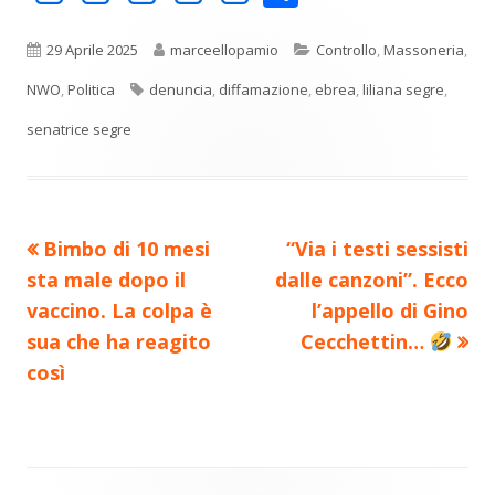
o
in
in
in
in
in
n
una
una
una
una
una
Pubblicato
Autore
Categorie
29 Aprile 2025
marceellopamio
Controllo
,
Massoneria
,
di
nuova
nuova
nuova
nuova
nuova
Tag
NWO
,
Politica
denuncia
,
diffamazione
,
ebrea
,
liliana segre
,
vi
finestra
finestra
finestra
finestra
finestra
senatrice segre
di
Precedente
Nuovo
Bimbo di 10 mesi
“Via i testi sessisti
Navigazione
articolo:
articolo:
sta male dopo il
dalle canzoni”. Ecco
articoli
vaccino. La colpa è
l’appello di Gino
sua che ha reagito
Cecchettin…
così