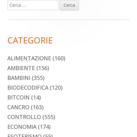
Ricerca
Barra
per:
laterale
principale
CATEGORIE
ALIMENTAZIONE
(160)
AMBIENTE
(156)
BAMBINI
(355)
BIODECODIFICA
(120)
BITCOIN
(14)
CANCRO
(163)
CONTROLLO
(555)
ECONOMIA
(174)
ESOTERISMO
(55)