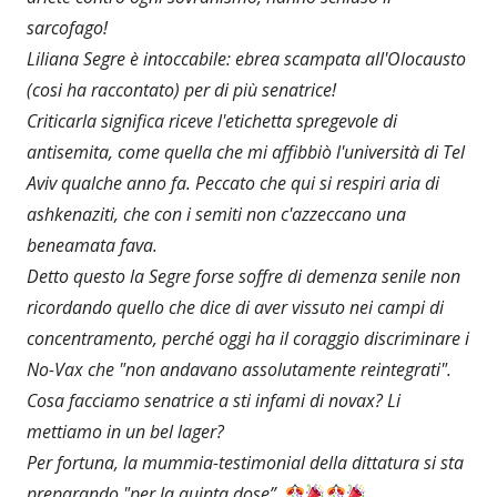
sarcofago!
Liliana Segre è intoccabile: ebrea scampata all'Olocausto
(cosi ha raccontato) per di più senatrice!
Criticarla significa riceve l'etichetta spregevole di
antisemita, come quella che mi affibbiò l'università di Tel
Aviv qualche anno fa. Peccato che qui si respiri aria di
ashkenaziti, che con i semiti non c'azzeccano una
beneamata fava.
Detto questo la Segre forse soffre di demenza senile non
ricordando quello che dice di aver vissuto nei campi di
concentramento, perché oggi ha il coraggio discriminare i
No-Vax che "non andavano assolutamente reintegrati".
Cosa facciamo senatrice a sti infami di novax? Li
mettiamo in un bel lager?
Per fortuna, la mummia-testimonial della dittatura si sta
preparando "per la quinta dose”.