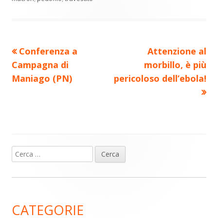
di
Precedente
Nuovo
Conferenza a
Attenzione al
Navigazione
articolo:
articolo:
Campagna di
morbillo, è più
articoli
Maniago (PN)
pericoloso dell’ebola!
Ricerca
Barra
per:
laterale
principale
CATEGORIE