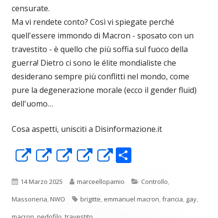
censurate.
Ma vi rendete conto? Così vi spiegate perché
quell'essere immondo di Macron - sposato con un
travestito - è quello che più soffia sul fuoco della
guerra! Dietro ci sono le élite mondialiste che
desiderano sempre più conflitti nel mondo, come
pure la degenerazione morale (ecco il gender fluid)
dell'uomo…
Cosa aspetti, unisciti a Disinformazione.it
C
Apre
Apre
Apre
Apre
Apre
o
in
in
in
in
in
n
una
una
una
una
una
Pubblicato
Autore
Categorie
14 Marzo 2025
marceellopamio
Controllo
,
di
nuova
nuova
nuova
nuova
nuova
Tag
Massoneria
,
NWO
brigitte
,
emmanuel macron
,
francia
,
gay
,
vi
finestra
finestra
finestra
finestra
finestra
macron
,
pedofilo
,
travestito