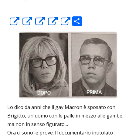
C
Apre
Apre
Apre
Apre
Apre
o
in
in
in
in
in
n
una
una
una
una
una
di
nuova
nuova
nuova
nuova
nuova
vi
finestra
finestra
finestra
finestra
finestra
di
Lo dico da anni che il gay Macron è sposato con
Brigitto, un uomo con le palle in mezzo alle gambe,
ma non in senso figurato…
Ora ci sono le prove. Il documentario intitolato