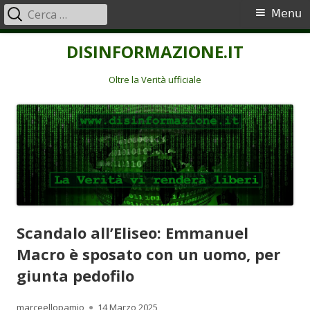
Ricerca
Menu
Menu
per:
principale
Vai
DISINFORMAZIONE.IT
al
contenuto
Oltre la Verità ufficiale
Scandalo all’Eliseo: Emmanuel
Macro è sposato con un uomo, per
giunta pedofilo
Autore
Pubblicato
marceellopamio
14 Marzo 2025