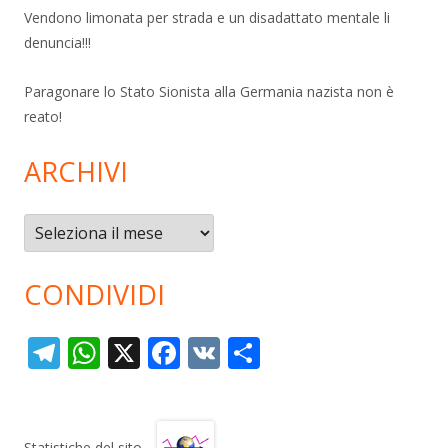
Vendono limonata per strada e un disadattato mentale li
denuncia!!!
Paragonare lo Stato Sionista alla Germania nazista non è
reato!
ARCHIVI
Archivi
CONDIVIDI
T
W
X
F
V
C
el
h
ac
K
o
e
at
e
n