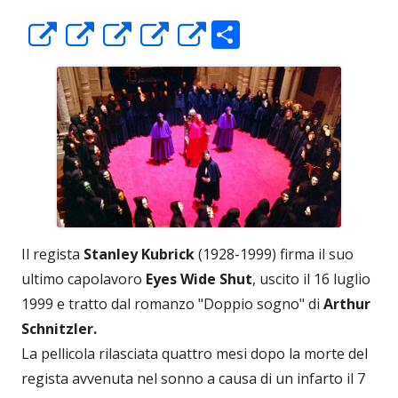
C
Apre
Apre
Apre
Apre
Apre
o
in
in
in
in
in
n
una
una
una
una
una
di
nuova
nuova
nuova
nuova
nuova
vi
finestra
finestra
finestra
finestra
finestra
di
Il regista
Stanley Kubrick
(1928-1999) firma il suo
ultimo capolavoro
Eyes Wide Shut
, uscito il 16 luglio
1999 e tratto dal romanzo "Doppio sogno" di
Arthur
Schnitzler.
La pellicola rilasciata quattro mesi dopo la morte del
regista avvenuta nel sonno a causa di un infarto il 7