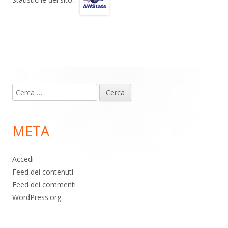
gr
s
b
di
Statistiche del sito…
a
A
o
vi
m
p
o
di
p
k
Contenuto
Ricerca
piè
per:
di
META
pagina
Accedi
Feed dei contenuti
Feed dei commenti
WordPress.org