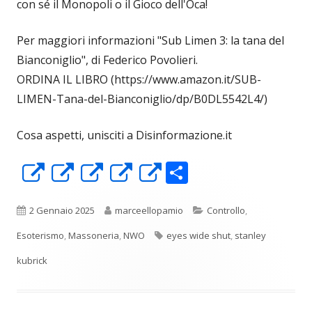
con sé il Monopoli o il Gioco dell'Oca!
Per maggiori informazioni "Sub Limen 3: la tana del
Bianconiglio", di Federico Povolieri.
ORDINA IL LIBRO (https://www.amazon.it/SUB-
LIMEN-Tana-del-Bianconiglio/dp/B0DL5542L4/)
Cosa aspetti, unisciti a Disinformazione.it
C
Apre
Apre
Apre
Apre
Apre
o
in
in
in
in
in
n
una
una
una
una
una
Pubblicato
Autore
Categorie
2 Gennaio 2025
marceellopamio
Controllo
,
di
nuova
nuova
nuova
nuova
nuova
Tag
Esoterismo
,
Massoneria
,
NWO
eyes wide shut
,
stanley
vi
finestra
finestra
finestra
finestra
finestra
kubrick
di