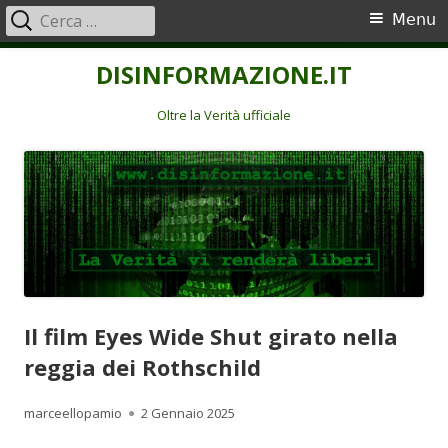
Ricerca
Menu
Menu
per:
principale
Vai
DISINFORMAZIONE.IT
al
contenuto
Oltre la Verità ufficiale
Il film Eyes Wide Shut girato nella
reggia dei Rothschild
Autore
Pubblicato
marceellopamio
2 Gennaio 2025