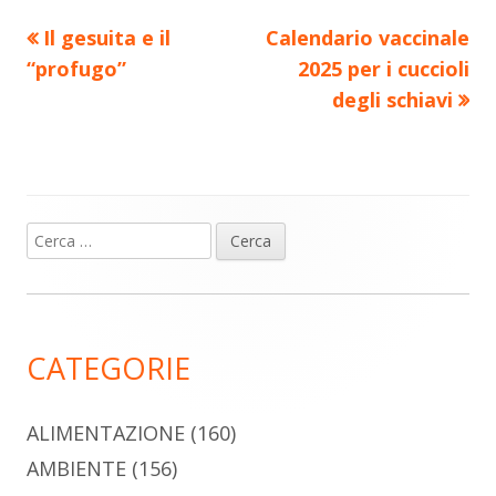
Precedente
Nuovo
Il gesuita e il
Calendario vaccinale
Navigazione
articolo:
articolo:
“profugo”
2025 per i cuccioli
articoli
degli schiavi
Ricerca
Barra
per:
laterale
principale
CATEGORIE
ALIMENTAZIONE
(160)
AMBIENTE
(156)