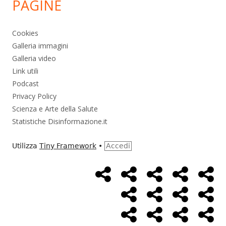
PAGINE
Cookies
Galleria immagini
Galleria video
Link utili
Podcast
Privacy Policy
Scienza e Arte della Salute
Statistiche Disinformazione.it
Utilizza
Tiny Framework
•
Accedi
Home
Alimentazione
Ambiente
Bambini
Bio
Menù
Page
social
Cancro
Controllo
Economia
Eso
link
Farmaci
Massoneria
NWO
Poli