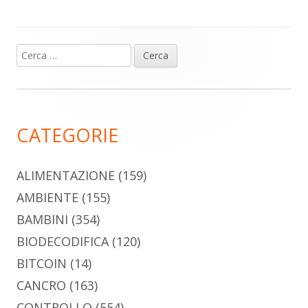
Ricerca
Barra
per:
laterale
principale
CATEGORIE
ALIMENTAZIONE
(159)
AMBIENTE
(155)
BAMBINI
(354)
BIODECODIFICA
(120)
BITCOIN
(14)
CANCRO
(163)
CONTROLLO
(554)