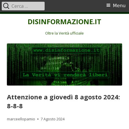
Ricerca
Menu
Menu
per:
principale
Vai
DISINFORMAZIONE.IT
al
contenuto
Oltre la Verità ufficiale
Attenzione a giovedì 8 agosto 2024:
8-8-8
Autore
Pubblicato
marceellopamio
7 Agosto 2024