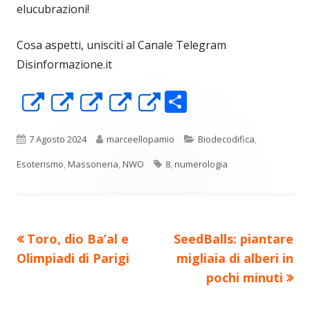
elucubrazioni!
Cosa aspetti, unisciti al Canale Telegram
Disinformazione.it
C
Apre
Apre
Apre
Apre
Apre
o
in
in
in
in
in
n
una
una
una
una
una
Pubblicato
Autore
Categorie
7 Agosto 2024
marceellopamio
Biodecodifica
,
di
nuova
nuova
nuova
nuova
nuova
Tag
Esoterismo
,
Massoneria
,
NWO
8
,
numerologia
vi
finestra
finestra
finestra
finestra
finestra
di
Precedente
Nuovo
Toro, dio Ba’al e
SeedBalls: piantare
Navigazione
articolo:
articolo:
Olimpiadi di Parigi
migliaia di alberi in
articoli
pochi minuti