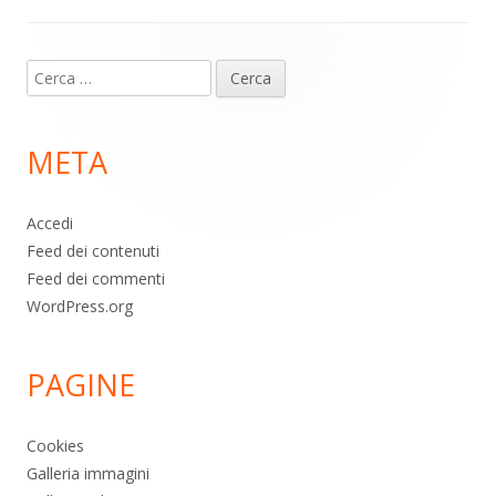
Contenuto
Ricerca
piè
per:
di
META
pagina
Accedi
Feed dei contenuti
Feed dei commenti
WordPress.org
PAGINE
Cookies
Galleria immagini