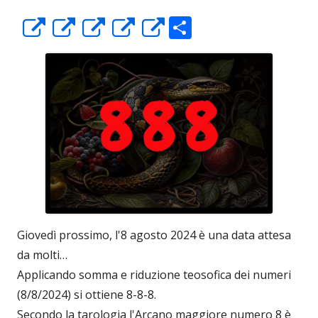
C
Apre
Apre
Apre
Apre
Apre
o
in
in
in
in
in
n
una
una
una
una
una
di
nuova
nuova
nuova
nuova
nuova
vi
finestra
finestra
finestra
finestra
finestra
di
Giovedì prossimo, l'8 agosto 2024 è una data attesa
da molti…
Applicando somma e riduzione teosofica dei numeri
(8/8/2024) si ottiene 8-8-8.
Secondo la tarologia l'Arcano maggiore numero 8 è