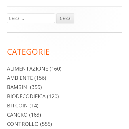
Ricerca
Barra
per:
laterale
principale
CATEGORIE
ALIMENTAZIONE
(160)
AMBIENTE
(156)
BAMBINI
(355)
BIODECODIFICA
(120)
BITCOIN
(14)
CANCRO
(163)
CONTROLLO
(555)