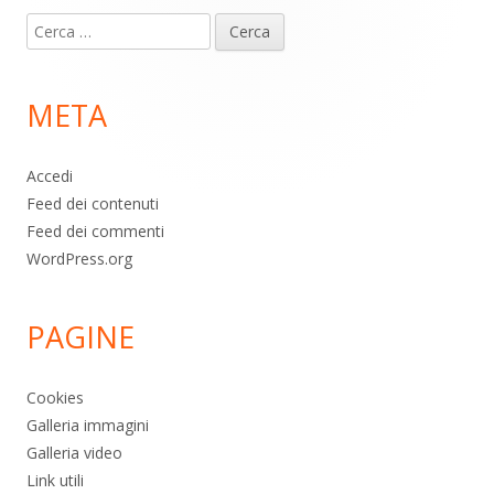
Contenuto
Ricerca
piè
per:
di
META
pagina
Accedi
Feed dei contenuti
Feed dei commenti
WordPress.org
PAGINE
Cookies
Galleria immagini
Galleria video
Link utili