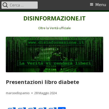
Ricerca
Menu
Menu
per:
principale
Vai
DISINFORMAZIONE.IT
al
contenuto
Oltre la Verità ufficiale
Presentazioni libro diabete
Autore
Pubblicato
marceellopamio
28 Maggio 2024