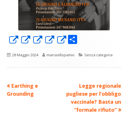
C
Apre
Apre
Apre
Apre
Apre
o
in
in
in
in
in
n
una
una
una
una
una
Pubblicato
Autore
Categorie
28 Maggio 2024
marceellopamio
Senza categoria
di
nuova
nuova
nuova
nuova
nuova
vi
finestra
finestra
finestra
finestra
finestra
di
Precedente
Nuovo
Earthing e
Legge regionale
Navigazione
articolo:
articolo:
Grounding
pugliese per l’obbligo
articoli
vaccinale? Basta un
“formale rifiuto”