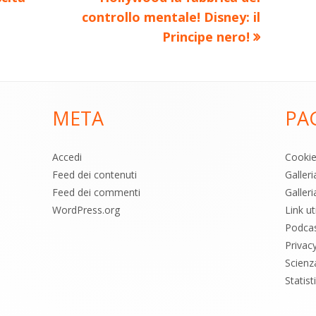
articolo:
controllo mentale! Disney: il
Principe nero!
META
PA
Accedi
Cooki
Feed dei contenuti
Galler
Feed dei commenti
Galleri
WordPress.org
Link uti
Podca
Privac
Scienz
Statis