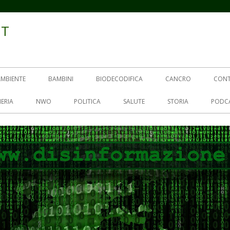
IT
AMBIENTE
BAMBINI
BIODECODIFICA
CANCRO
CON
ERIA
NWO
POLITICA
SALUTE
STORIA
PODC