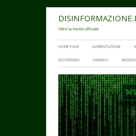
Vai
DISINFORMAZIONE.
al
contenuto
Oltre la Verità ufficiale
Menu
HOME PAGE
ALIMENTAZIONE
principale
ESOTERISMO
FARMACI
MASSON