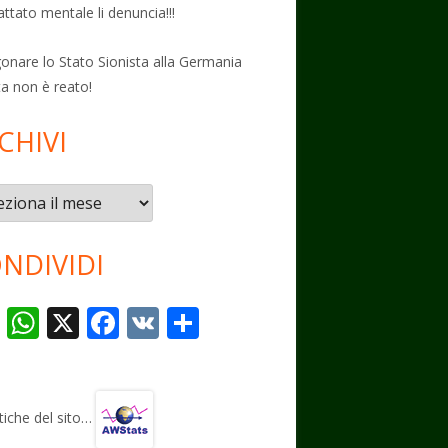
attato mentale li denuncia!!!
onare lo Stato Sionista alla Germania
ta non è reato!
CHIVI
vi
NDIVIDI
T
W
X
F
V
C
el
h
ac
K
o
e
at
e
n
gr
s
b
di
stiche del sito…