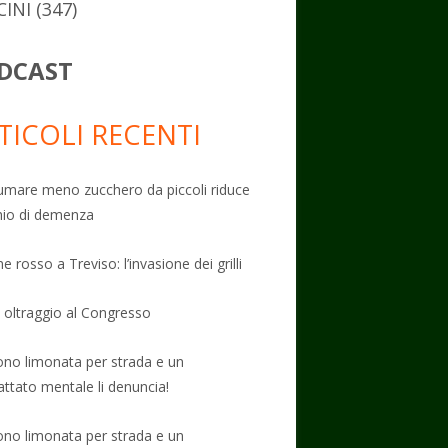
CINI
(347)
DCAST
TICOLI RECENTI
mare meno zucchero da piccoli riduce
schio di demenza
e rosso a Treviso: l’invasione dei grilli
: oltraggio al Congresso
no limonata per strada e un
attato mentale li denuncia!
no limonata per strada e un