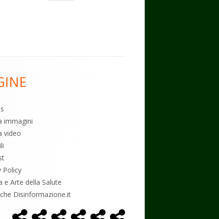
a
A
o
vi
m
p
o
di
p
k
GINE
es
ia immagini
a video
li
st
y Policy
a e Arte della Salute
tiche Disinformazione.it
Home
Alimentazione
Ambiente
Bambini
Biodecodifica
Cancro
Menù
Page