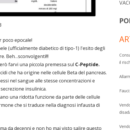
VAC
PO
3
AR
ir poco epocale!
 (ufficialmente diabetico di tipo-1) l'esito degli
Consu
re. Beh…sconvolgenti!!!
il ri
erò farvi una piccola premessa sul
C-Peptide.
idi che ha origine nelle cellule Beta del pancreas.
Allarm
ssi nel sangue alle stesse concentrazioni e
 secrezione insulinica.
Fauci
icano una ridotta funzione da parte delle cellule
rmone che si traduce nella diagnosi infausta di
Vendo
disad
Vendo
a da decenni e non ho mai visto salire questo