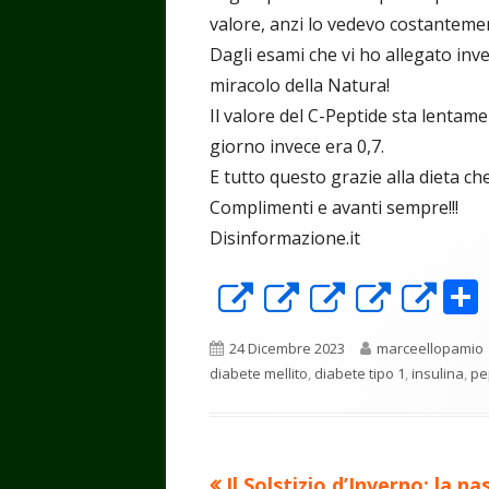
valore, anzi lo vedevo costanteme
Dagli esami che vi ho allegato inv
miracolo della Natura!
Il valore del C-Peptide sta lentame
giorno invece era 0,7.
E tutto questo grazie alla dieta ch
Complimenti e avanti sempre!!!
Disinformazione.it
Apre
Apre
Apre
Apre
Ap
in
in
in
in
in
Pubblicato
Autore
24 Dicembre 2023
marceellopamio
una
una
una
una
un
diabete mellito
,
diabete tipo 1
,
insulina
,
pe
nuova
nuova
nuova
nuova
nu
finestra
finestra
finestra
finest
fin
Precedente
Il Solstizio d’Inverno: la na