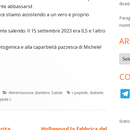
disad
nte abbassarsi!
ece stiamo assistendo a un vero e proprio
Parag
nazis
nte salendo. Il 15 settembre 2023 era 0,5 e l'altro
AR
etogenica e alla caparbietà pazzesca di Michele!
Archi
CO
C
re
o
Categorie
Tag
Alimentazione
,
Bambini
,
Salute
c peptide
,
diabete
,
n
a
ptide c
di
ova
vi
ra
estra
Stati
di
Nuovo
scita
Hollywood la fabbrica del