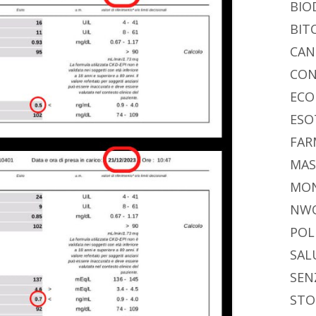
di
BIO
BIT
CAN
CON
ECO
ESO
FAR
MAS
MO
NW
POL
SAL
SEN
STO