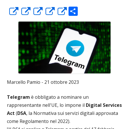
C
Apre
Apre
Apre
Apre
Apre
o
in
in
in
in
in
n
una
una
una
una
una
di
nuova
nuova
nuova
nuova
nuova
vi
finestra
finestra
finestra
finestra
finestra
di
Marcello Pamio - 21 ottobre 2023
Telegram
è obbligato a nominare un
rappresentante nell'UE, lo impone il
Digital Services
Act
(
DSA
, la Normativa sui servizi digitali approvata
come Regolamento nel 2022).