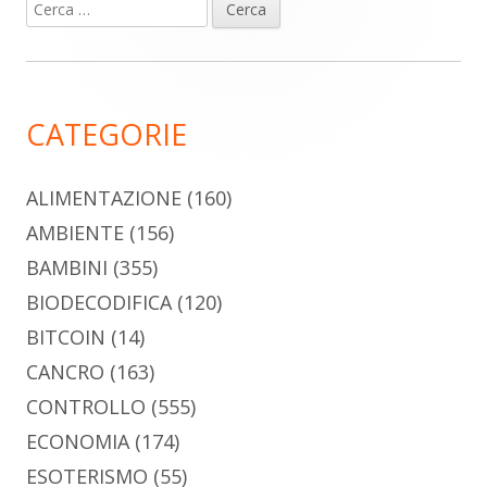
Ricerca
Barra
per:
laterale
principale
CATEGORIE
ALIMENTAZIONE
(160)
AMBIENTE
(156)
BAMBINI
(355)
BIODECODIFICA
(120)
BITCOIN
(14)
CANCRO
(163)
CONTROLLO
(555)
ECONOMIA
(174)
ESOTERISMO
(55)