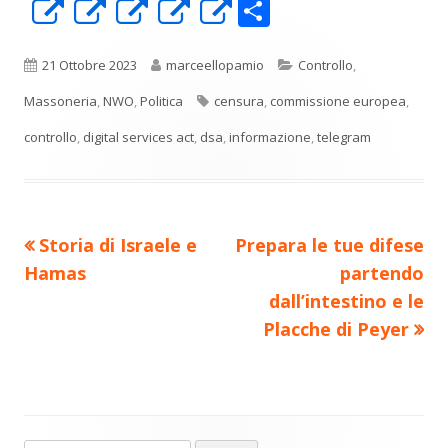
C
Apre
Apre
Apre
Apre
Apre
o
in
in
in
in
in
n
una
una
una
una
una
Pubblicato
Autore
Categorie
21 Ottobre 2023
marceellopamio
Controllo
,
di
nuova
nuova
nuova
nuova
nuova
Tag
Massoneria
,
NWO
,
Politica
censura
,
commissione europea
,
vi
finestra
finestra
finestra
finestra
finestra
controllo
,
digital services act
,
dsa
,
informazione
,
telegram
di
Precedente
Nuovo
Storia di Israele e
Prepara le tue difese
Navigazione
articolo:
articolo:
Hamas
partendo
articoli
dall’intestino e le
Placche di Peyer