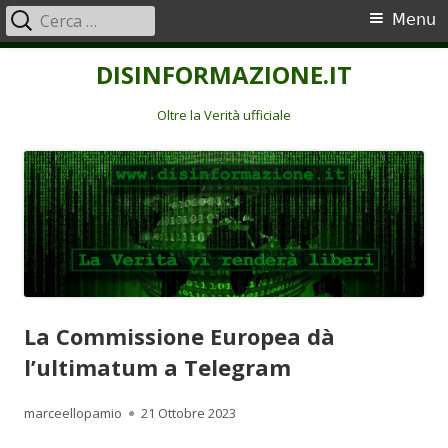
Ricerca
Menu
Menu
per:
principale
Vai
DISINFORMAZIONE.IT
al
contenuto
Oltre la Verità ufficiale
La Commissione Europea dà
l’ultimatum a Telegram
Autore
Pubblicato
marceellopamio
21 Ottobre 2023