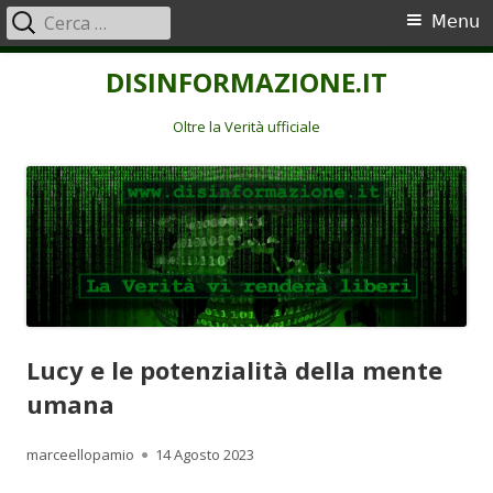
Ricerca
Menu
Menu
per:
principale
Vai
DISINFORMAZIONE.IT
al
contenuto
Oltre la Verità ufficiale
Lucy e le potenzialità della mente
umana
Autore
Pubblicato
marceellopamio
14 Agosto 2023