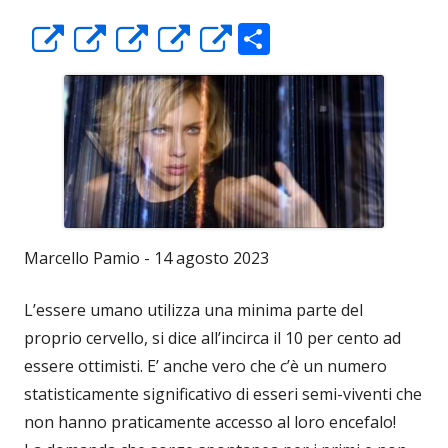
C
Apre
Apre
Apre
Apre
Apre
o
in
in
in
in
in
n
una
una
una
una
una
di
nuova
nuova
nuova
nuova
nuova
vi
finestra
finestra
finestra
finestra
finestra
di
Marcello Pamio - 14 agosto 2023
L’essere umano utilizza una minima parte del
proprio cervello, si dice all’incirca il 10 per cento ad
essere ottimisti. E’ anche vero che c’è un numero
statisticamente significativo di esseri semi-viventi che
non hanno praticamente accesso al loro encefalo!