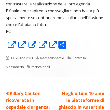
contrastare la realizzazione della loro agenda.
E finalmente capiremo che svegliarci non basta più
specialmente se continueremo a cullarci nell’illusione
che ce l’abbiamo fatta.
RC
C
Apre
Apre
Apre
Apre
Apre
o
in
in
in
in
in
n
una
una
una
una
una
Pubblicato
Autore
Categorie
13 Giugno 2023
marceellopamio
Controllo
,
di
nuova
nuova
nuova
nuova
nuova
Tag
Massoneria
recinto ribelli
vi
finestra
finestra
finestra
finestra
finestra
di
Precedente
Nuovo
Killary Clinton
Negli ultimi 10 anni
Navigazione
articolo:
articolo:
ricoverata in
le piattaforme di
articoli
ospedale d’urgenza.
ghiaccio in Antartide