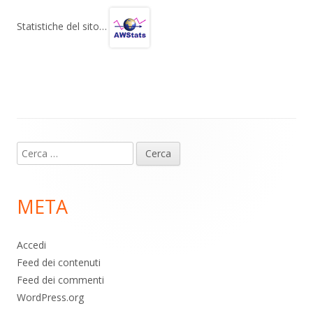
e
at
e
n
gr
s
b
di
Statistiche del sito…
a
A
o
vi
m
p
o
di
p
k
Contenuto
Ricerca
piè
per:
di
META
pagina
Accedi
Feed dei contenuti
Feed dei commenti
WordPress.org