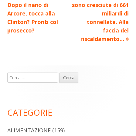
Dopo il nano di
sono cresciute di 661
Arcore, tocca alla
miliardi di
Clinton? Pronti col
tonnellate. Alla
prosecco?
faccia del
riscaldamento…
Ricerca
Barra
per:
laterale
principale
CATEGORIE
ALIMENTAZIONE
(159)