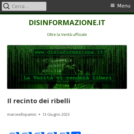
Ricerca
Menu
Menu
per:
principale
Vai
DISINFORMAZIONE.IT
al
contenuto
Oltre la Verità ufficiale
Il recinto dei ribelli
Autore
Pubblicato
marceellopamio
13 Giugno 2023