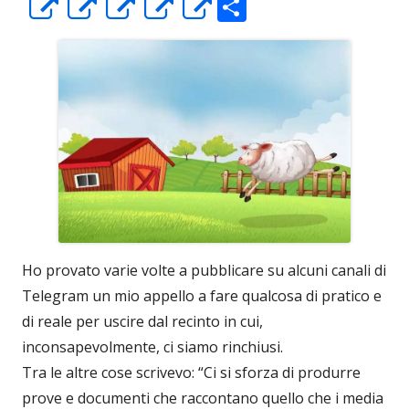
C
Apre
Apre
Apre
Apre
Apre
o
in
in
in
in
in
n
una
una
una
una
una
di
nuova
nuova
nuova
nuova
nuova
vi
finestra
finestra
finestra
finestra
finestra
di
Ho provato varie volte a pubblicare su alcuni canali di
Telegram un mio appello a fare qualcosa di pratico e
di reale per uscire dal recinto in cui,
inconsapevolmente, ci siamo rinchiusi.
Tra le altre cose scrivevo: “Ci si sforza di produrre
prove e documenti che raccontano quello che i media