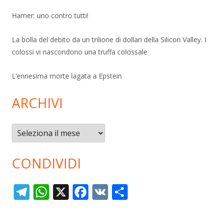
Hamer: uno contro tutti!
La bolla del debito da un trilione di dollari della Silicon Valley. I
colossi vi nascondono una truffa colossale
L’ennesima morte lagata a Epstein
ARCHIVI
Archivi
CONDIVIDI
T
W
X
F
V
C
el
h
ac
K
o