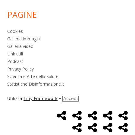
PAGINE
Cookies
Galleria immagini
Galleria video
Link utili
Podcast
Privacy Policy
Scienza e Arte della Salute
Statistiche Disinformazione.it
Utilizza
Tiny Framework
•
Accedi
Home
Alimentazione
Ambiente
Bambini
Bio
Menù
Page
social
Cancro
Controllo
Economia
Eso
link