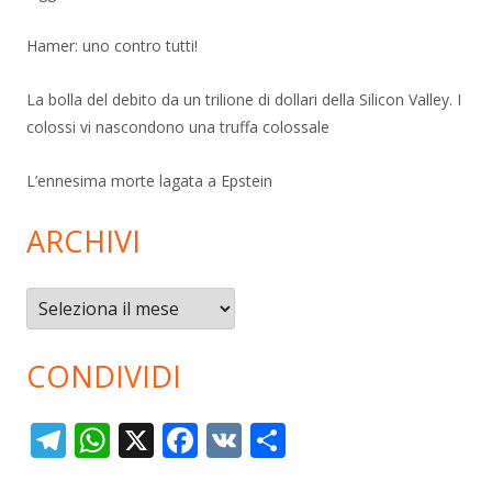
Hamer: uno contro tutti!
La bolla del debito da un trilione di dollari della Silicon Valley. I
colossi vi nascondono una truffa colossale
L’ennesima morte lagata a Epstein
ARCHIVI
Archivi
CONDIVIDI
T
W
X
F
V
C
el
h
ac
K
o