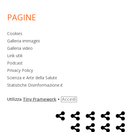
PAGINE
Cookies
Galleria immagini
Galleria video
Link utili
Podcast
Privacy Policy
Scienza e Arte della Salute
Statistiche Disinformazione.it
Utilizza
Tiny Framework
•
Accedi
Home
Alimentazione
Ambiente
Bambini
Bio
Menù
Page
social
Cancro
Controllo
Economia
Eso
link