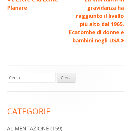
Navigazione
articolo:
articolo:
Planare
gravidanza ha
articoli
raggiunto il livello
più alto dal 1965.
Ecatombe di donne e
bambini negli USA
Ricerca
Barra
per:
laterale
principale
CATEGORIE
ALIMENTAZIONE
(159)