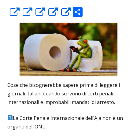
C
Apre
Apre
Apre
Apre
Apre
o
in
in
in
in
in
n
una
una
una
una
una
di
nuova
nuova
nuova
nuova
nuova
vi
finestra
finestra
finestra
finestra
finestra
di
Cose che bisognerebbe sapere prima di leggere i
giornali italiani quando scrivono di corti penali
internazionali e improbabili mandati di arresto.
La Corte Penale Internazionale dell’Aja non è un
organo dell’ONU