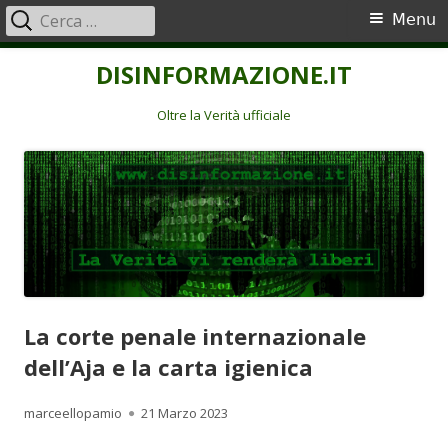
Ricerca
Menu
Menu
per:
principale
Vai
DISINFORMAZIONE.IT
al
contenuto
Oltre la Verità ufficiale
La corte penale internazionale
dell’Aja e la carta igienica
Autore
Pubblicato
marceellopamio
21 Marzo 2023