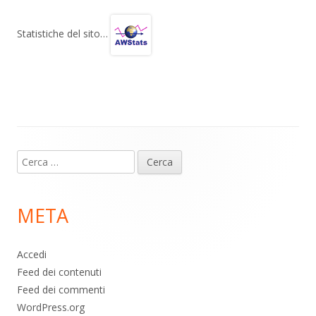
e
at
e
n
gr
s
b
di
Statistiche del sito…
a
A
o
vi
m
p
o
di
p
k
Contenuto
Ricerca
piè
per:
di
META
pagina
Accedi
Feed dei contenuti
Feed dei commenti
WordPress.org