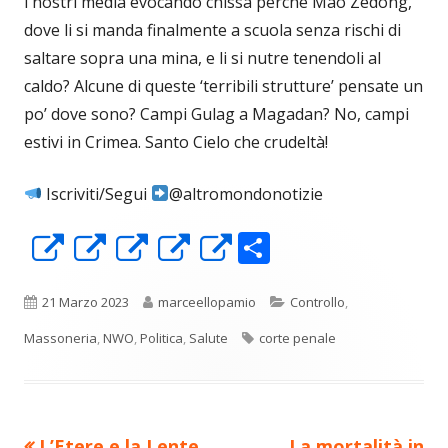
i nostri media evocando chissà perché Mao Zedong,
dove li si manda finalmente a scuola senza rischi di
saltare sopra una mina, e li si nutre tenendoli al
caldo? Alcune di queste ‘terribili strutture’ pensate un
po’ dove sono? Campi Gulag a Magadan? No, campi
estivi in Crimea. Santo Cielo che crudeltà!
Iscriviti/Segui
@altromondonotizie
C
Apre
Apre
Apre
Apre
Apre
o
in
in
in
in
in
n
una
una
una
una
una
Pubblicato
Autore
Categorie
21 Marzo 2023
marceellopamio
Controllo
,
di
nuova
nuova
nuova
nuova
nuova
Tag
Massoneria
,
NWO
,
Politica
,
Salute
corte penale
vi
finestra
finestra
finestra
finestra
finestra
di
Precedente
Nuovo
L’Etere e la Lente
La mortalità in