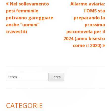
Precedente
Nuovo
Nel sollevamento
Allarme aviaria:
Navigazione
articolo:
articolo:
pesi femminile
l’OMS sta
articoli
potranno gareggiare
preparando la
anche “uomini”
prossima
travestiti
psiconovela per il
2024 (anno bisesto
come il 2020)
Ricerca
Barra
per:
laterale
principale
CATEGORIE