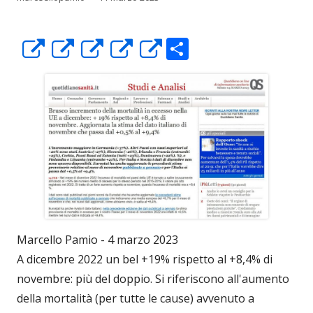
C
Apre
Apre
Apre
Apre
Apre
o
in
in
in
in
in
n
una
una
una
una
una
di
nuova
nuova
nuova
nuova
nuova
vi
finestra
finestra
finestra
finestra
finestra
di
Marcello Pamio - 4 marzo 2023
A dicembre 2022 un bel +19% rispetto al +8,4% di
novembre: più del doppio. Si riferiscono all'aumento
della mortalità (per tutte le cause) avvenuto a