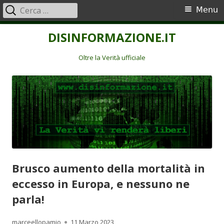
Ricerca
Menu
Menu
per:
principale
Vai
DISINFORMAZIONE.IT
al
contenuto
Oltre la Verità ufficiale
Brusco aumento della mortalità in
eccesso in Europa, e nessuno ne
parla!
Autore
Pubblicato
marceellopamio
11 Marzo 2023