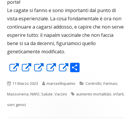
porte!
Le cagate si fanno e sono importanti dal punto di
vista esperienziale. La cosa fondamentale è ora non
continuare a cagarsi addosso, e capire che non serve
esperire tutto: il napalm vaccinale che non faccia
bene si sa da decenni, figuriamoci quello
geneticamente modificato.
C
Apre
Apre
Apre
Apre
Apre
o
in
in
in
in
in
n
una
una
una
una
una
Pubblicato
Autore
Categorie
11 Marzo 2023
marceellopamio
Controllo
,
Farmaci
,
di
nuova
nuova
nuova
nuova
nuova
Tag
Massoneria
,
NWO
,
Salute
,
Vaccini
aumento mortalitàò
,
infarti
,
vi
finestra
finestra
finestra
finestra
finestra
sieri genici
di