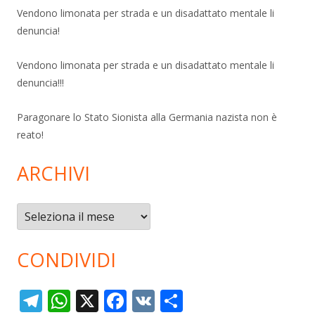
Vendono limonata per strada e un disadattato mentale li
denuncia!
Vendono limonata per strada e un disadattato mentale li
denuncia!!!
Paragonare lo Stato Sionista alla Germania nazista non è
reato!
ARCHIVI
Archivi
CONDIVIDI
T
W
X
F
V
C