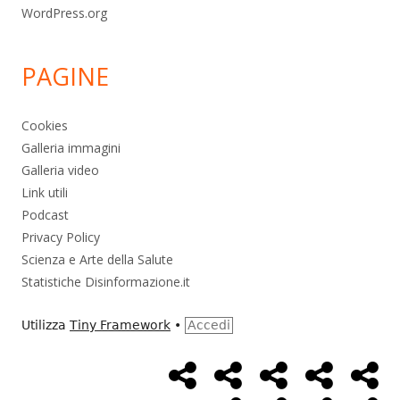
WordPress.org
PAGINE
Cookies
Galleria immagini
Galleria video
Link utili
Podcast
Privacy Policy
Scienza e Arte della Salute
Statistiche Disinformazione.it
Utilizza
Tiny Framework
•
Accedi
Home
Alimentazione
Ambiente
Bambini
Bio
Menù
Page
social