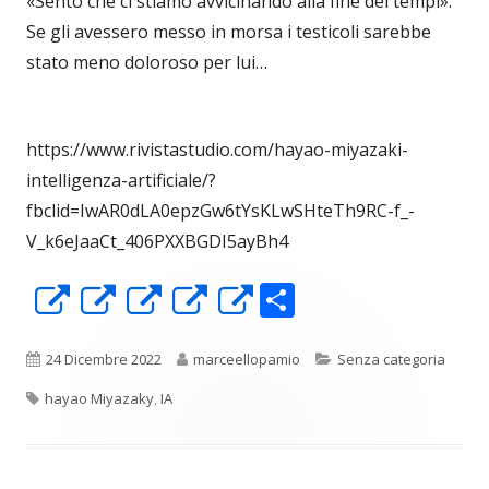
«Sento che ci stiamo avvicinando alla fine dei tempi».
Se gli avessero messo in morsa i testicoli sarebbe
stato meno doloroso per lui…
https://www.rivistastudio.com/hayao-miyazaki-
intelligenza-artificiale/?
fbclid=IwAR0dLA0epzGw6tYsKLwSHteTh9RC-f_-
V_k6eJaaCt_406PXXBGDI5ayBh4
C
Apre
Apre
Apre
Apre
Apre
o
in
in
in
in
in
n
una
una
una
una
una
Pubblicato
Autore
Categorie
24 Dicembre 2022
marceellopamio
Senza categoria
di
nuova
nuova
nuova
nuova
nuova
Tag
hayao Miyazaky
,
IA
vi
finestra
finestra
finestra
finestra
finestra
di