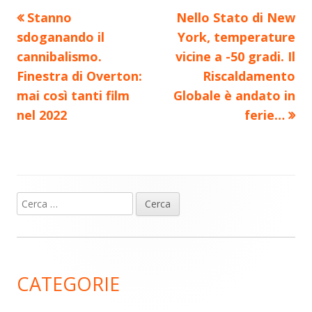
Precedente
Nuovo
Stanno
Nello Stato di New
Navigazione
articolo:
articolo:
sdoganando il
York, temperature
articoli
cannibalismo.
vicine a -50 gradi. Il
Finestra di Overton:
Riscaldamento
mai così tanti film
Globale è andato in
nel 2022
ferie…
Ricerca
Barra
per:
laterale
principale
CATEGORIE