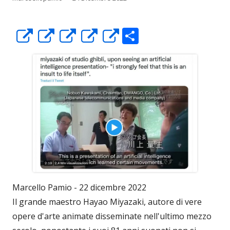
C
Apre
Apre
Apre
Apre
Apre
o
in
in
in
in
in
n
una
una
una
una
una
di
nuova
nuova
nuova
nuova
nuova
vi
finestra
finestra
finestra
finestra
finestra
di
Marcello Pamio - 22 dicembre 2022
Il grande maestro Hayao Miyazaki, autore di vere
opere d'arte animate disseminate nell'ultimo mezzo