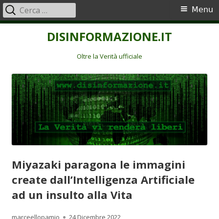
Ricerca
Menu
Menu
per:
principale
Vai
DISINFORMAZIONE.IT
al
contenuto
Oltre la Verità ufficiale
Miyazaki paragona le immagini
create dall’Intelligenza Artificiale
ad un insulto alla Vita
Autore
Pubblicato
marceellopamio
24 Dicembre 2022