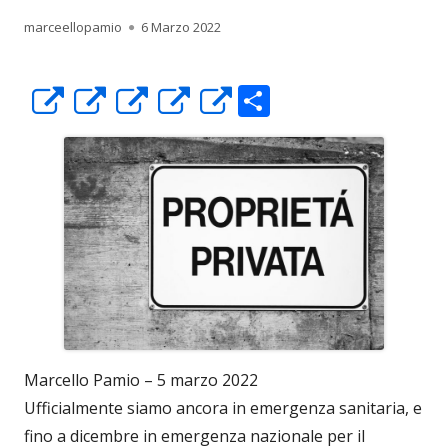
Autore
Pubblicato
marceellopamio
6 Marzo 2022
C
Apre
Apre
Apre
Apre
Apre
o
in
in
in
in
in
n
una
una
una
una
una
di
nuova
nuova
nuova
nuova
nuova
vi
finestra
finestra
finestra
finestra
finestra
di
Marcello Pamio – 5 marzo 2022
Ufficialmente siamo ancora in emergenza sanitaria, e
fino a dicembre in emergenza nazionale per il