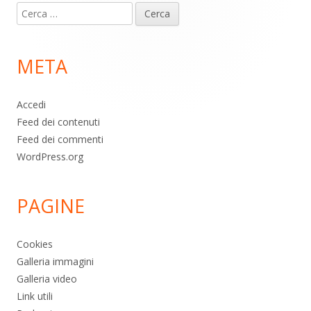
Ricerca
piè
per:
di
META
pagina
Accedi
Feed dei contenuti
Feed dei commenti
WordPress.org
PAGINE
Cookies
Galleria immagini
Galleria video
Link utili