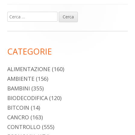
Ricerca
Barra
per:
laterale
principale
CATEGORIE
ALIMENTAZIONE
(160)
AMBIENTE
(156)
BAMBINI
(355)
BIODECODIFICA
(120)
BITCOIN
(14)
CANCRO
(163)
CONTROLLO
(555)