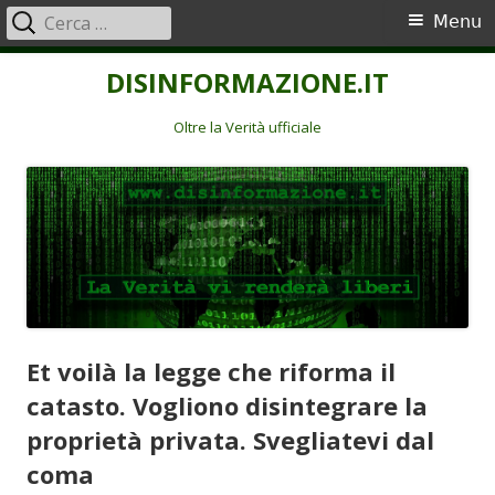
Ricerca
Menu
Menu
per:
principale
Vai
DISINFORMAZIONE.IT
al
contenuto
Oltre la Verità ufficiale
Et voilà la legge che riforma il
catasto. Vogliono disintegrare la
proprietà privata. Svegliatevi dal
coma