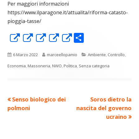
Per maggiori informazioni
https://www.ilparagone.it/attualita/riforma-catasto-
pioggia-tasse/
C
Apre
Apre
Apre
Apre
Apre
o
in
in
in
in
in
n
una
una
una
una
una
Pubblicato
Autore
Categorie
6 Marzo 2022
marceellopamio
Ambiente
,
Controllo
,
di
nuova
nuova
nuova
nuova
nuova
Economia
,
Massoneria
,
NWO
,
Politica
,
Senza categoria
vi
finestra
finestra
finestra
finestra
finestra
di
Precedente
Nuovo
Senso biologico dei
Soros dietro la
Navigazione
articolo:
articolo:
polmoni
nascita del governo
articoli
ucraino