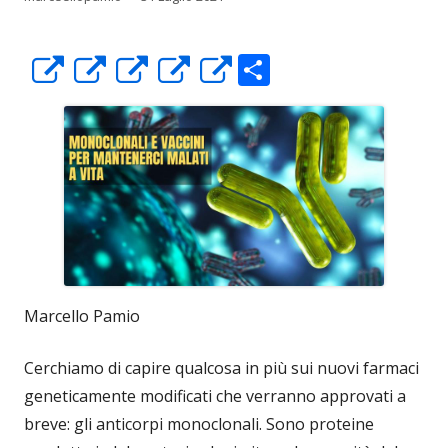
C
Apre
Apre
Apre
Apre
Apre
o
in
in
in
in
in
n
una
una
una
una
una
di
nuova
nuova
nuova
nuova
nuova
vi
finestra
finestra
finestra
finestra
finestra
di
Marcello Pamio
Cerchiamo di capire qualcosa in più sui nuovi farmaci
geneticamente modificati che verranno approvati a
breve: gli anticorpi monoclonali. Sono proteine