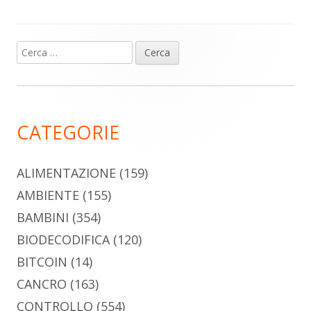
Ricerca
Barra
per:
laterale
principale
CATEGORIE
ALIMENTAZIONE
(159)
AMBIENTE
(155)
BAMBINI
(354)
BIODECODIFICA
(120)
BITCOIN
(14)
CANCRO
(163)
CONTROLLO
(554)