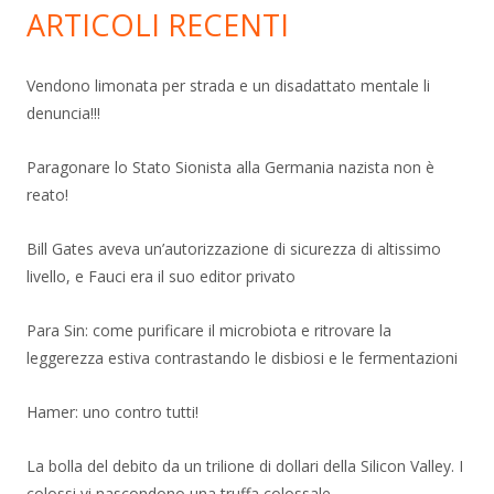
ARTICOLI RECENTI
Vendono limonata per strada e un disadattato mentale li
denuncia!!!
Paragonare lo Stato Sionista alla Germania nazista non è
reato!
Bill Gates aveva un’autorizzazione di sicurezza di altissimo
livello, e Fauci era il suo editor privato
Para Sin: come purificare il microbiota e ritrovare la
leggerezza estiva contrastando le disbiosi e le fermentazioni
Hamer: uno contro tutti!
La bolla del debito da un trilione di dollari della Silicon Valley. I
colossi vi nascondono una truffa colossale