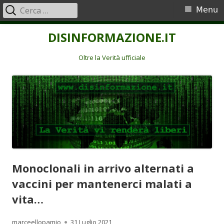
Ricerca
Menu
Menu
per:
principale
Vai
DISINFORMAZIONE.IT
al
contenuto
Oltre la Verità ufficiale
Monoclonali in arrivo alternati a
vaccini per mantenerci malati a
vita…
Autore
Pubblicato
marceellopamio
31 Luglio 2021