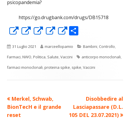
psicopandemia?
https://go.drugbank.com/drugs/DB15718
C
Apre
Apre
Apre
Apre
Apre
o
in
in
in
in
in
n
una
una
una
una
una
Pubblicato
Autore
Categorie
31 Luglio 2021
marceellopamio
Bambini
,
Controllo
,
di
nuova
nuova
nuova
nuova
nuova
Tag
Farmaci
,
NWO
,
Politica
,
Salute
,
Vaccini
anticorpo monoclonali
,
vi
finestra
finestra
finestra
finestra
finestra
farmaci monoclonali
,
proteina spike
,
spike
,
Vaccini
di
Precedente
Nuovo
Merkel, Schwab,
Disobbedire al
Navigazione
articolo:
articolo:
BionTecH e il grande
Lasciapassare (D.L.
articoli
reset
105 DEL 23.07.2021)