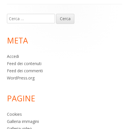
Contenuto
Ricerca
piè
per:
di
META
pagina
Accedi
Feed dei contenuti
Feed dei commenti
WordPress.org
PAGINE
Cookies
Galleria immagini
Galleria video