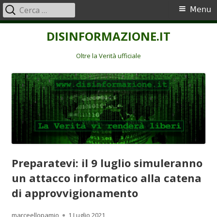
Ricerca
Menu
Menu
per:
principale
Vai
DISINFORMAZIONE.IT
al
contenuto
Oltre la Verità ufficiale
Preparatevi: il 9 luglio simuleranno
un attacco informatico alla catena
di approvvigionamento
Autore
Pubblicato
marceellopamio
1 Luglio 2021