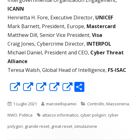
ICANN
Henrietta H. Fore, Executive Director,
UNICEF
Mark Barnett, President, Europe,
Mastercard
Matthew Dill, Senior Vice President,
Visa
Craig Jones, Cybercrime Director,
INTERPOL
Michael Daniel, President and CEO,
Cyber Threat
Alliance
Teresa Walsh, Global Head of Intelligence,
FS-ISAC
C
Apre
Apre
Apre
Apre
Apre
o
in
in
in
in
in
n
una
una
una
una
una
Pubblicato
Autore
Categorie
1 Luglio 2021
marceellopamio
Controllo
,
Massoneria
,
di
nuova
nuova
nuova
nuova
nuova
Tag
NWO
,
Politica
attacco informatico
,
cyber poligon
,
cyber
vi
finestra
finestra
finestra
finestra
finestra
polygon
,
grande reset
,
great reset
,
simulazione
di