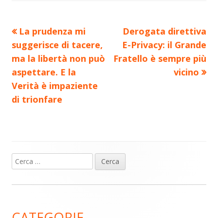
Precedente
Nuovo
La prudenza mi
Derogata direttiva
Navigazione
articolo:
articolo:
suggerisce di tacere,
E-Privacy: il Grande
articoli
ma la libertà non può
Fratello è sempre più
aspettare. E la
vicino
Verità è impaziente
di trionfare
Ricerca
Barra
per:
laterale
principale
CATEGORIE