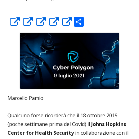
C
Apre
Apre
Apre
Apre
Apre
o
in
in
in
in
in
n
una
una
una
una
una
di
nuova
nuova
nuova
nuova
nuova
vi
finestra
finestra
finestra
finestra
finestra
di
Marcello Pamio
Qualcuno forse ricorderà che il 18 ottobre 2019
(poche settimane prima del Covid) il
Johns Hopkins
Center for Health Security
in collaborazione con il