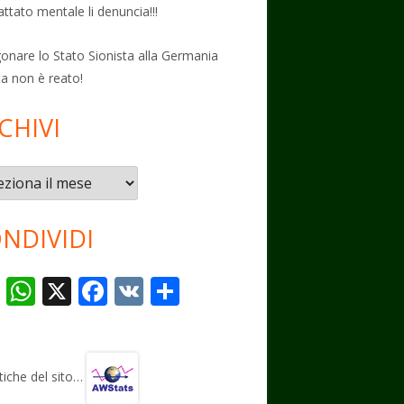
attato mentale li denuncia!!!
onare lo Stato Sionista alla Germania
ta non è reato!
CHIVI
vi
NDIVIDI
T
W
X
F
V
C
el
h
ac
K
o
e
at
e
n
gr
s
b
di
stiche del sito…