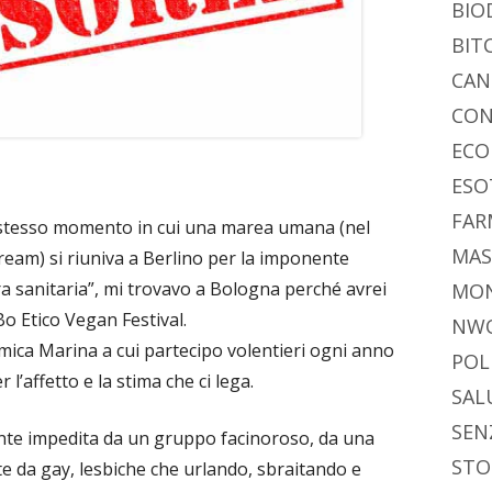
di
BIO
BIT
CAN
CON
ECO
ESO
FAR
o stesso momento in cui una marea umana (nel
MAS
ream) si riuniva a Berlino per la imponente
a sanitaria”, mi trovavo a Bologna perché avrei
MO
o Etico Vegan Festival.
NW
mica Marina a cui partecipo volentieri ogni anno
POL
 l’affetto e la stima che ci lega.
SAL
SEN
nte impedita da un gruppo facinoroso, da una
STO
e da gay, lesbiche che urlando, sbraitando e