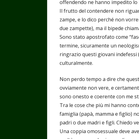
offendendo ne hanno impedito lo 
Il frutto del contendere non rigua
zampe, e lo dico perché non vorrei
due zampette), ma il bipede chia
Sono stato apostrofato come “fasc
termine, sicuramente un neologism
ringrazio questi giovani indefessi 
culturalmente.
Non perdo tempo a dire che queste
ovviamente non vere, e certamente
sono onesto e coerente con me ste
Tra le cose che più mi hanno conte
famiglia (papà, mamma e figlio) n
padri o due madri e figli. Chiedo 
Una coppia omosessuale deve avere 