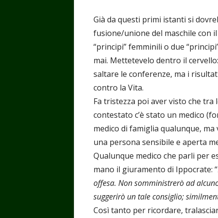
Già da questi primi istanti si dovre
fusione/unione del maschile con il
“principi” femminili o due “princi
mai. Mettetevelo dentro il cervello
saltare le conferenze, ma i risulta
contro la Vita.
Fa tristezza poi aver visto che tr
contestato c’è stato un medico (for
medico di famiglia qualunque, ma v
una persona sensibile e aperta m
Qualunque medico che parli per e
mano il giuramento di Ippocrate: “
offesa. Non somministrerò ad alcuno
suggerirò un tale consiglio; similme
Così tanto per ricordare, tralasci