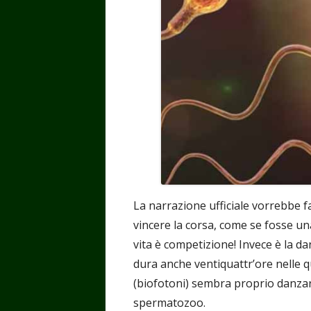
La narrazione ufficiale vorrebbe f
vincere la corsa, come se fosse u
vita è competizione! Invece è la d
dura anche ventiquattr’ore nelle q
(biofotoni) sembra proprio danzare,
spermatozoo.