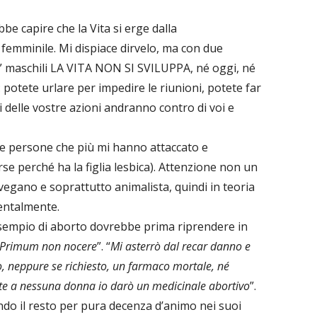
bbe capire che la Vita si erge dalla
 femminile. Mi dispiace dirvelo, ma con due
pi” maschili LA VITA NON SI SVILUPPA, né oggi, né
: potete urlare per impedire le riunioni, potete far
ti delle vostre azioni andranno contro di voi e
a le persone che più mi hanno attaccato e
se perché ha la figlia lesbica). Attenzione non un
egano e soprattutto animalista, quindi in teoria
entalmente.
sempio di aborto dovrebbe prima riprendere in
Primum non nocere
”. “
Mi asterrò dal recar danno e
, neppure se richiesto, un farmaco mortale, né
nte a nessuna donna io darò un medicinale abortivo
”.
ando il resto per pura decenza d’animo nei suoi