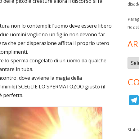
delle piccole creature allora il discorso si fa
disad
Parag
tura non lo contempli: l’uomo deve essere libero
nazis
se due uomini vogliono un figlio non devono far
AR
a che per disperazione affitta il proprio utero
 complimenti.
e lo sperma congelato di un uomo da qualche
Archi
antare in tuba.
incontro, dove avviene la magia della
CO
emminile) SCEGLIE LO SPERMATOZOO giusto (il
è perfetta.
Stati