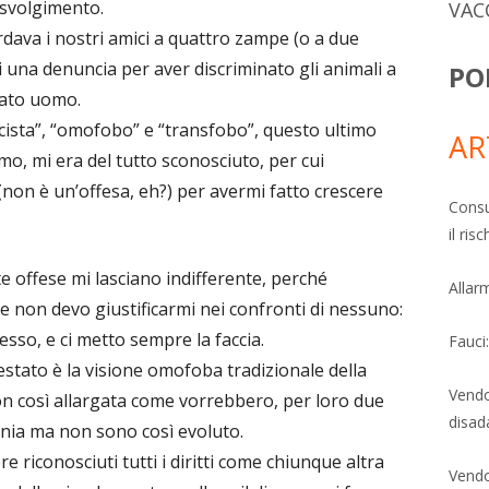
svolgimento.
VAC
rdava i nostri amici a quattro zampe (o a due
 una denuncia per aver discriminato gli animali a
PO
mato uomo.
ista”, “omofobo” e “transfobo”, questo ultimo
AR
o, mi era del tutto sconosciuto, per cui
(non è un’offesa, eh?) per avermi fatto crescere
Consu
il ri
 offese mi lasciano indifferente, perché
Allarm
 non devo giustificarmi nei confronti di nessuno:
sso, e ci metto sempre la faccia.
Fauci
stato è la visione omofoba tradizionale della
Vendo
on così allargata come vorrebbero, per loro due
disad
venia ma non sono così evoluto.
riconosciuti tutti i diritti come chiunque altra
Vendo