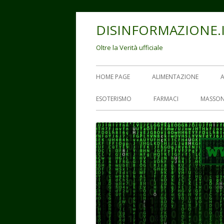
Vai
DISINFORMAZIONE.
al
contenuto
Oltre la Verità ufficiale
Menu
HOME PAGE
ALIMENTAZIONE
principale
ESOTERISMO
FARMACI
MASSON