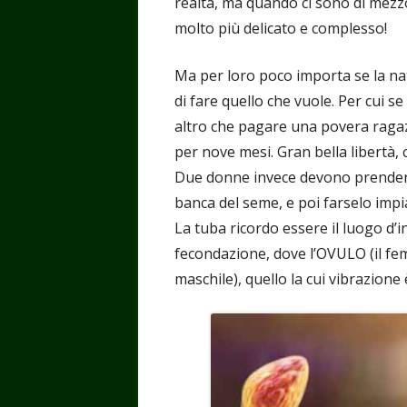
realtà, ma quando ci sono di mezzo 
molto più delicato e complesso!
Ma per loro poco importa se la na
di fare quello che vuole. Per cui 
altro che pagare una povera ragazz
per nove mesi. Gran bella libertà,
Due donne invece devono prender
banca del seme, e poi farselo impi
La tuba ricordo essere il luogo d’
fecondazione, dove l’OVULO (il f
maschile), quello la cui vibrazione 