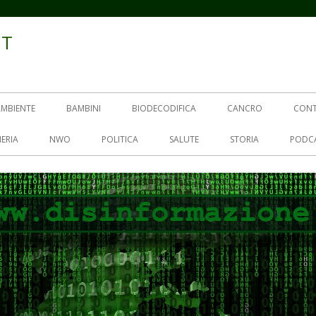
IT
AMBIENTE
BAMBINI
BIODECODIFICA
CANCRO
CON
ERIA
NWO
POLITICA
SALUTE
STORIA
PODC