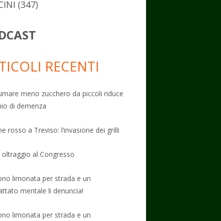
CINI
(347)
DCAST
TICOLI RECENTI
mare meno zucchero da piccoli riduce
schio di demenza
e rosso a Treviso: l’invasione dei grilli
: oltraggio al Congresso
no limonata per strada e un
attato mentale li denuncia!
no limonata per strada e un