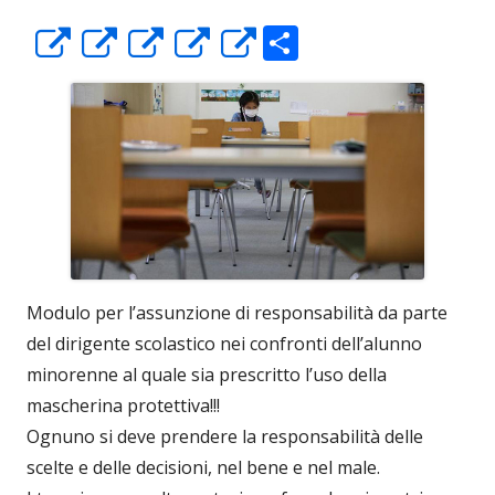
C
Apre
Apre
Apre
Apre
Apre
o
in
in
in
in
in
n
una
una
una
una
una
di
nuova
nuova
nuova
nuova
nuova
vi
finestra
finestra
finestra
finestra
finestra
di
Modulo per l’assunzione di responsabilità da parte
del dirigente scolastico nei confronti dell’alunno
minorenne al quale sia prescritto l’uso della
mascherina protettiva!!!
Ognuno si deve prendere la responsabilità delle
scelte e delle decisioni, nel bene e nel male.