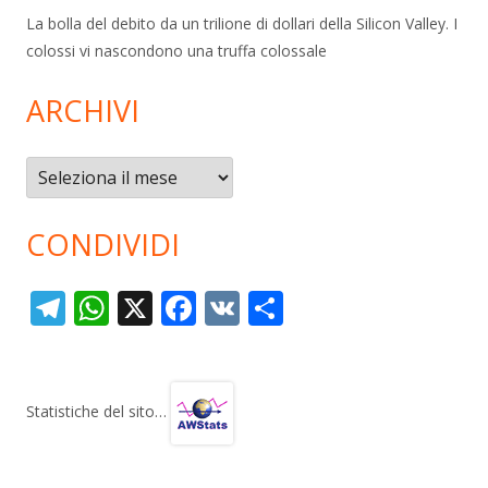
La bolla del debito da un trilione di dollari della Silicon Valley. I
colossi vi nascondono una truffa colossale
ARCHIVI
Archivi
CONDIVIDI
T
W
X
F
V
C
el
h
ac
K
o
e
at
e
n
gr
s
b
di
Statistiche del sito…
a
A
o
vi
m
p
o
di