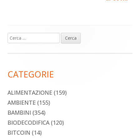
Ricerca
Barra
per:
laterale
principale
CATEGORIE
ALIMENTAZIONE
(159)
AMBIENTE
(155)
BAMBINI
(354)
BIODECODIFICA
(120)
BITCOIN
(14)