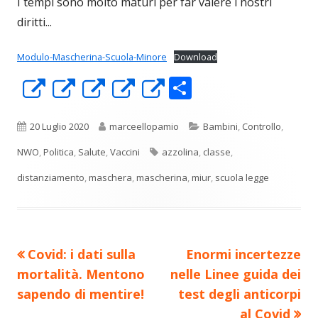
I tempi sono molto maturi per far valere i nostri
diritti...
Modulo-Mascherina-Scuola-Minore
Download
C
Apre
Apre
Apre
Apre
Apre
o
in
in
in
in
in
n
una
una
una
una
una
Pubblicato
Autore
Categorie
20 Luglio 2020
marceellopamio
Bambini
,
Controllo
,
di
nuova
nuova
nuova
nuova
nuova
Tag
NWO
,
Politica
,
Salute
,
Vaccini
azzolina
,
classe
,
vi
finestra
finestra
finestra
finestra
finestra
distanziamento
,
maschera
,
mascherina
,
miur
,
scuola legge
di
Precedente
Nuovo
Covid: i dati sulla
Enormi incertezze
Navigazione
articolo:
articolo:
mortalità. Mentono
nelle Linee guida dei
articoli
sapendo di mentire!
test degli anticorpi
al Covid