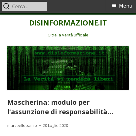
Ricerca
Menu
Menu
per:
principale
Vai
DISINFORMAZIONE.IT
al
contenuto
Oltre la Verità ufficiale
Mascherina: modulo per
l’assunzione di responsabilità…
Autore
Pubblicato
marceellopamio
20 Luglio 2020