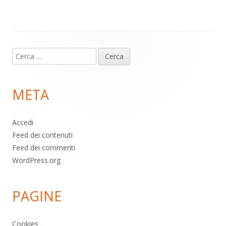
p
k
Contenuto
Ricerca
piè
per:
di
META
pagina
Accedi
Feed dei contenuti
Feed dei commenti
WordPress.org
PAGINE
Cookies