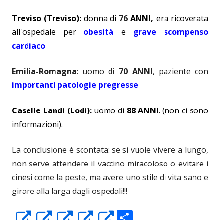
Treviso (Treviso)
:
donna di
76
ANNI,
era ricoverata
all'ospedale per
obesità
e
grave scompenso
cardiaco
Emilia-Romagna
: uomo di
70 ANNI
, paziente con
importanti patologie pregresse
Caselle Landi (Lodi)
:
uomo di
88 ANNI
.
(non ci sono
informazioni).
La conclusione è scontata: se si vuole vivere a lungo,
non serve attendere il vaccino miracoloso o evitare i
cinesi come la peste, ma avere uno stile di vita sano e
girare alla larga dagli ospedali!!!
C
Apre
Apre
Apre
Apre
Apre