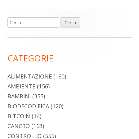
Ricerca
Barra
per:
laterale
principale
CATEGORIE
ALIMENTAZIONE
(160)
AMBIENTE
(156)
BAMBINI
(355)
BIODECODIFICA
(120)
BITCOIN
(14)
CANCRO
(163)
CONTROLLO
(555)