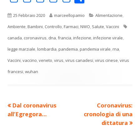
o
in
in
in
in
in
n
una
una
una
una
una
Pubblicato
Autore
Categorie
25 Febbraio 2020
marceellopamio
Alimentazione
,
di
nuova
nuova
nuova
nuova
nuova
Tag
Ambiente
,
Bambini
,
Controllo
,
Farmaci
,
NWO
,
Salute
,
Vaccini
vi
finestra
finestra
finestra
finestra
finestra
canada
,
coronavirus
,
dna
,
francia
,
infezione
,
infezione virale
,
di
legge marziale
,
lombardia
,
pandemia
,
pandemia virale
,
rna
,
Vaccini
,
vaccino
,
veneto
,
virus
,
virus canadesi
,
virus cinese
,
virus
francesi
,
wuhan
Precedente
Nuovo
Dal coronavirus
Coronavirus:
Navigazione
articolo:
articolo:
all’Egregora…
cronologia di una
articoli
dittatura