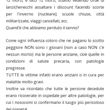
12 morti, e dico 12 morti, stiamo vedendo orde di
lanzichenecchi assaltare i discount facendo scorte
per l'inverno (nucleare); scuole chiuse, città
militarizzate, viaggi cancellati, ecc.
Quand'è che abbiamo perduto il senno?
Come ogni influenza coloro che ne pagano lo scotto
peggiore NON sono i giovani (non a caso NON c'è
nessun morto) ma le persone anziane, cioè quelle in
condizioni di salute precaria, con patologie
pregresse.
TUTTE le vittime infatti erano anziani o in cura per
malattie molto gravi.
Inoltre va ricordato che tutte le persone decedute
erano ricoverate in ospedale per altre patologie, per
cui i nosocomi si confermano il luogo più pericoloso
del pianeta!