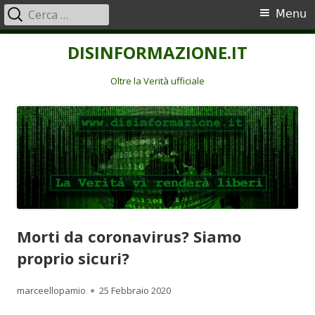
Ricerca
Menu
Menu
per:
principale
Vai
DISINFORMAZIONE.IT
al
contenuto
Oltre la Verità ufficiale
Morti da coronavirus? Siamo
proprio sicuri?
Autore
Pubblicato
marceellopamio
25 Febbraio 2020