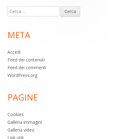
Contenuto
Ricerca
piè
per:
di
META
pagina
Accedi
Feed dei contenuti
Feed dei commenti
WordPress.org
PAGINE
Cookies
Galleria immagini
Galleria video
Link utili