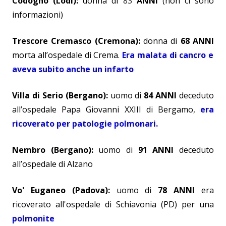
Codogno (Lodi)
:
donna di
83
ANNI
(
non ci sono
informazioni)
Trescore Cremasco (Cremona)
:
donna di
68 ANNI
morta all’ospedale di Crema.
Era malata di cancro e
aveva subito anche un infarto
Villa di Serio (Bergano)
:
uomo di
84 ANNI
deceduto
all’ospedale Papa Giovanni XXIII di Bergamo,
era
ricoverato per patologie polmonari.
Nembro (Bergano)
:
uomo di
91 ANNI
deceduto
all’ospedale di Alzano
Vo' Euganeo (Padova)
:
uomo di
78 ANNI
era
ricoverato all'ospedale di Schiavonia (PD) per una
polmonite