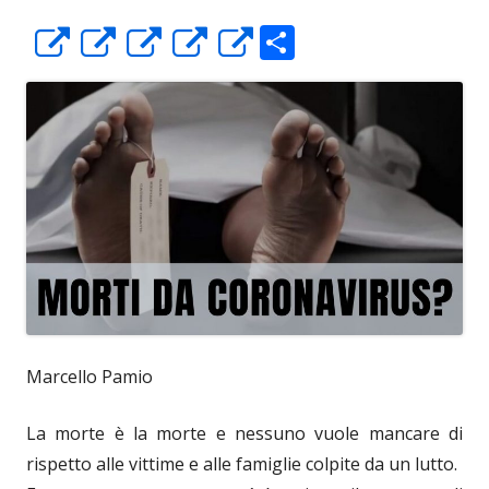
C
Apre
Apre
Apre
Apre
Apre
o
in
in
in
in
in
n
una
una
una
una
una
di
nuova
nuova
nuova
nuova
nuova
vi
finestra
finestra
finestra
finestra
finestra
di
Marcello Pamio
La morte è la morte e nessuno vuole mancare di
rispetto alle vittime e alle famiglie colpite da un lutto.