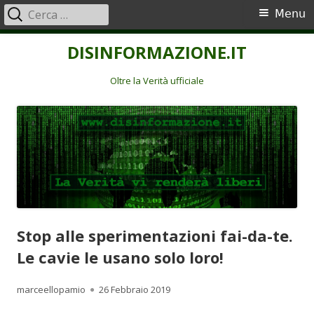
Ricerca
Menu
Menu
per:
principale
Vai
DISINFORMAZIONE.IT
al
contenuto
Oltre la Verità ufficiale
Stop alle sperimentazioni fai-da-te.
Le cavie le usano solo loro!
Autore
Pubblicato
marceellopamio
26 Febbraio 2019