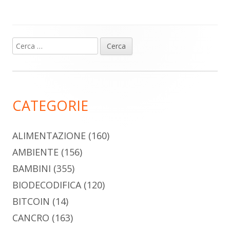
Ricerca
Barra
per:
laterale
principale
CATEGORIE
ALIMENTAZIONE
(160)
AMBIENTE
(156)
BAMBINI
(355)
BIODECODIFICA
(120)
BITCOIN
(14)
CANCRO
(163)