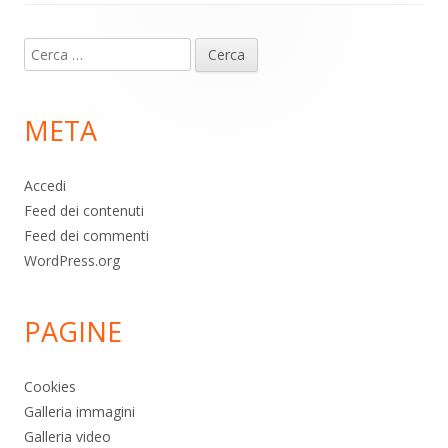
Contenuto
Ricerca
piè
per:
di
META
pagina
Accedi
Feed dei contenuti
Feed dei commenti
WordPress.org
PAGINE
Cookies
Galleria immagini
Galleria video