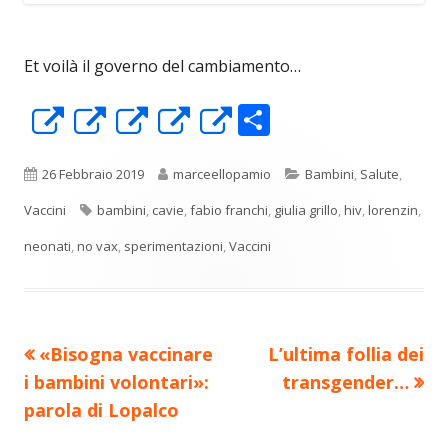
Et voilà il governo del cambiamento…
C
Apre
Apre
Apre
Apre
Apre
o
in
in
in
in
in
n
una
una
una
una
una
Pubblicato
Autore
Categorie
26 Febbraio 2019
marceellopamio
Bambini
,
Salute
,
di
nuova
nuova
nuova
nuova
nuova
Tag
Vaccini
bambini
,
cavie
,
fabio franchi
,
giulia grillo
,
hiv
,
lorenzin
,
vi
finestra
finestra
finestra
finestra
finestra
neonati
,
no vax
,
sperimentazioni
,
Vaccini
di
Precedente
Nuovo
«Bisogna vaccinare
L’ultima follia dei
Navigazione
articolo:
articolo:
i bambini volontari»:
transgender…
articoli
parola di Lopalco