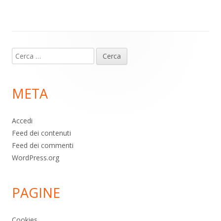
p
k
Contenuto
Ricerca
piè
per:
di
META
pagina
Accedi
Feed dei contenuti
Feed dei commenti
WordPress.org
PAGINE
Cookies