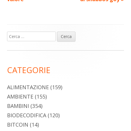
Ricerca
Barra
per:
laterale
principale
CATEGORIE
ALIMENTAZIONE
(159)
AMBIENTE
(155)
BAMBINI
(354)
BIODECODIFICA
(120)
BITCOIN
(14)