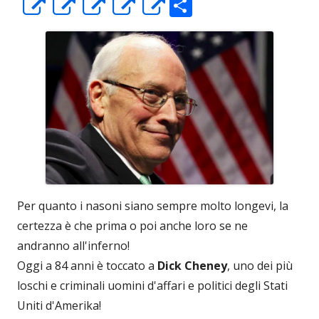
C
Apre
Apre
Apre
Apre
Apre
o
in
in
in
in
in
n
una
una
una
una
una
di
nuova
nuova
nuova
nuova
nuova
vi
finestra
finestra
finestra
finestra
finestra
di
Per quanto i nasoni siano sempre molto longevi, la
certezza è che prima o poi anche loro se ne
andranno all'inferno!
Oggi a 84 anni è toccato a
Dick Cheney
, uno dei più
loschi e criminali uomini d'affari e politici degli Stati
Uniti d'Amerika!