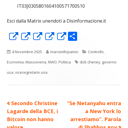
IT03J0305801604100571700510
Esci dalla Matrix unendoti a Disinformazione.it
C
Apre
Apre
Apre
Apre
Apre
o
in
in
in
in
in
n
una
una
una
una
una
Pubblicato
Autore
Categorie
4 Novembre 2025
marceellopamio
Controllo
,
di
nuova
nuova
nuova
nuova
nuova
Tag
Economia
,
Massoneria
,
NWO
,
Politica
dick cheney
,
governo
vi
finestra
finestra
finestra
finestra
finestra
usa
,
vicesegretario usa
di
Precedente
Nuovo
Secondo Christine
“Se Netanyahu entra
Navigazione
articolo:
articolo:
Lagarde della BCE, i
a New York lo
articoli
Bitcoin non hanno
arrestiamo”. Parola
valore
di Shabbos goy