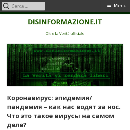
Ricerca
Menu
Menu
per:
principale
Vai
DISINFORMAZIONE.IT
al
contenuto
Oltre la Verità ufficiale
Коронавирус: эпидемия/
пандемия – как нас водят за нос.
Что это такое вирусы на самом
деле?